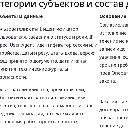
атегории субъектов и состав
убъекты и данные
Основание 
Согласие, з
льзователи: email, идентификатор
исполнение 
льзователя, сведения о статусе и роли, IP-
течение исп
рес, User-Agent, идентификатор сессии или
записи и до 
тройства, даты и результаты входа, версия
удаления, е
хэш принятого документа, дата и канал
срок не тре
инятия, технические журналы
прав Операт
зопасности.
закона.
льзователи, клиенты, представители,
ботники и контрагенты: фамилия, имя,
Заключение 
чество, телефон, email, должность и роль,
договора, с
едения о компании, объекте и адресе
обязанносте
полнения работ, проектах, сметах,
течение дог