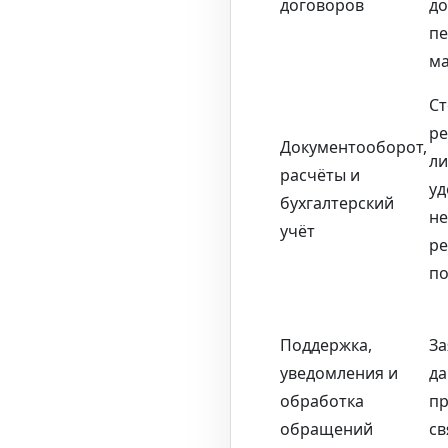
договоров
до
пе
ма
Ст
ре
Документооборот,
ли
расчёты и
уд
бухгалтерский
не
учёт
ре
по
Поддержка,
За
уведомления и
да
обработка
пр
обращений
св