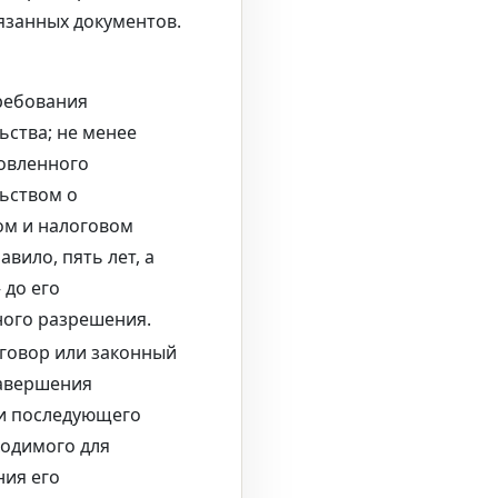
язанных документов.
ребования
ьства; не менее
новленного
ьством о
ом и налоговом
равило, пять лет, а
 до его
ого разрешения.
оговор или законный
завершения
и последующего
ходимого для
ия его