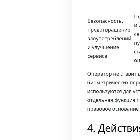
По
Безопасность,
и 
предотвращение
св
злоупотреблений
пу
и улучшение
ст
сервиса
ош
Оператор не ставит 
биометрических перс
используются для ус
отдельная функция п
правовое основание и
4. Действ