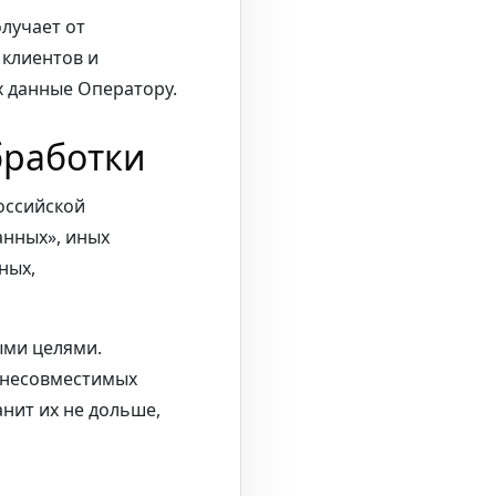
лучает от
 клиентов и
х данные Оператору.
бработки
оссийской
анных», иных
ных,
ыми целями.
в несовместимых
нит их не дольше,