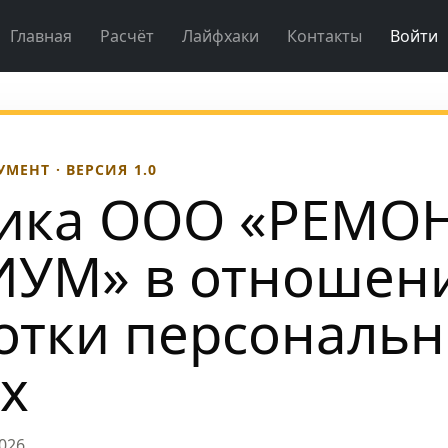
Главная
Расчёт
Лайфхаки
Контакты
Войти
ЕНТ · ВЕРСИЯ 1.0
ика ООО «РЕМО
УМ» в отношен
отки персональ
х
026