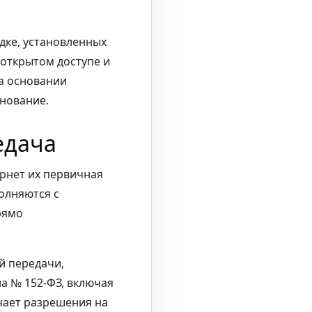
дке, установленных
открытом доступе и
а основании
снование.
едача
рнет их первичная
олняются с
рямо
й передачи,
а № 152-ФЗ, включая
чает разрешения на