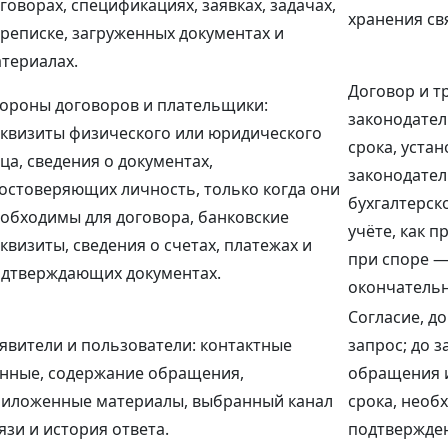
говорах, спецификациях, заявках, задачах,
хранения св
реписке, загруженных документах и
териалах.
Договор и т
ороны договоров и плательщики:
законодател
квизиты физического или юридического
срока, уста
ца, сведения о документах,
законодател
остоверяющих личность, только когда они
бухгалтерск
обходимы для договора, банковские
учёте, как п
квизиты, сведения о счетах, платежах и
при споре —
дтверждающих документах.
окончательн
Согласие, д
явители и пользователи: контактные
запрос; до 
нные, содержание обращения,
обращения 
иложенные материалы, выбранный канал
срока, необ
язи и история ответа.
подтвержден