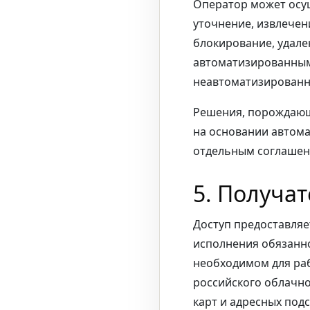
Оператор может осущ
уточнение, извлечен
блокирование, удале
автоматизированным,
неавтоматизированн
Решения, порождающ
на основании автома
отдельным соглашен
5. Получа
Доступ предоставляе
исполнения обязанно
необходимом для ра
российского облачно
карт и адресных под