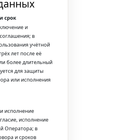
 данных
и срок
аключение и
соглашения; в
ользования учётной
трёх лет после её
сли более длительный
буется для защиты
ора или исполнения
и исполнение
огласие, исполнение
й Оператора; в
овора и сроков