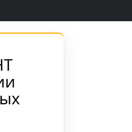
НТ
ии
ных