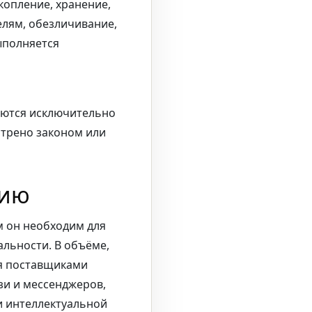
копление, хранение,
елям, обезличивание,
ыполняется
аются исключительно
отрено законом или
нию
м он необходим для
льности. В объёме,
я поставщиками
зи и мессенджеров,
и интеллектуальной