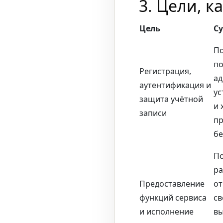
3. Цели, к
Цель
С
По
по
Регистрация,
ад
аутентификация и
ус
защита учётной
и 
записи
пр
бе
По
ра
Предоставление
от
функций сервиса
св
и исполнение
вы